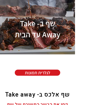
שף ב- Take
Away עד הבית
לגלרית תמונות
שף אלכס ב- Take away
קחו את הבשר המשובח של שף